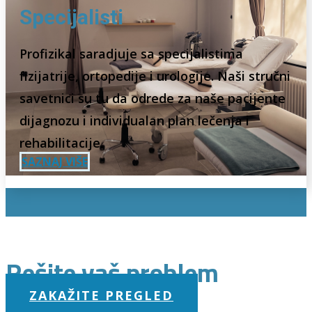
Specijalisti
Profizikal saradjuje sa specijalistima
fizijatrije, ortopedije i urologije. Naši stručni
savetnici su tu da odrede za naše pacijente
dijagnozu i individualan plan lečenja i
rehabilitacije.
SAZNAJ VIŠE
Rešite vaš problem
ZAKAŽITE PREGLED