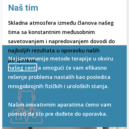
Naš tim
Skladna atmosfera između članova našeg
tima sa konstantnim međusobnim
savetovanjem i napredovanjem dovodi do
najboljih rezultata u oporavku naših
Najsavremenije metode terapije u okviru
pacijenata.
našeg centra omogući će vam efikasno
SAZNAJ VIŠE
rešenje problema nastalih kao posledica
mnogobrojnih fizičkih i uroloških stanja.
Našim inovativnim aparatima ćemo vam
pomoći da što pre dođete do oporavka.