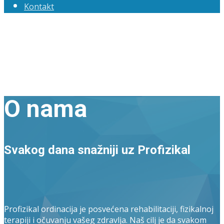
Kontakt
O nama
Svakog dana snažniji uz Profizikal
Profizikal ordinacija je posvećena rehabilitaciji, fizikalnoj
terapiji i očuvanju vašeg zdravlja. Naš cilj je da svakom